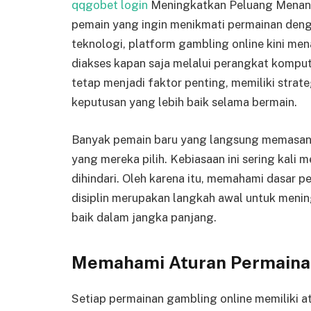
qqgobet login
Meningkatkan Peluang Menang 
pemain yang ingin menikmati permainan deng
teknologi, platform gambling online kini me
diakses kapan saja melalui perangkat komp
tetap menjadi faktor penting, memiliki str
keputusan yang lebih baik selama bermain.
Banyak pemain baru yang langsung memasang
yang mereka pilih. Kebiasaan ini sering kal
dihindari. Oleh karena itu, memahami dasar 
disiplin merupakan langkah awal untuk meni
baik dalam jangka panjang.
Memahami Aturan Permaina
Setiap permainan gambling online memiliki a