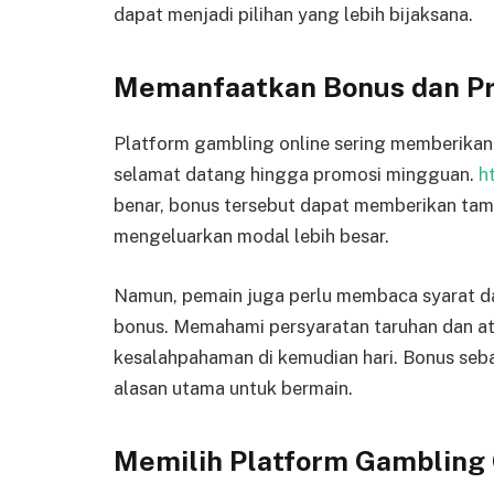
dapat menjadi pilihan yang lebih bijaksana.
Memanfaatkan Bonus dan Pr
Platform gambling online sering memberikan
selamat datang hingga promosi mingguan.
h
benar, bonus tersebut dapat memberikan ta
mengeluarkan modal lebih besar.
Namun, pemain juga perlu membaca syarat d
bonus. Memahami persyaratan taruhan dan a
kesalahpahaman di kemudian hari. Bonus seba
alasan utama untuk bermain.
Memilih Platform Gambling 