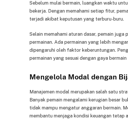
Sebelum mulai bermain, luangkan waktu unt
bekerja. Dengan memahami setiap fitur, pem
terjadi akibat keputusan yang terburu-buru.
Selain memahami aturan dasar, pemain juga pe
permainan. Ada permainan yang lebih mengand
dipengaruhi oleh faktor keberuntungan. Pen
permainan yang sesuai dengan gaya bermain 
Mengelola Modal dengan Bi
Manajemen modal merupakan salah satu strat
Banyak pemain mengalami kerugian besar buk
tidak mampu mengatur anggaran bermain. M
membantu menjaga kondisi keuangan tetap 