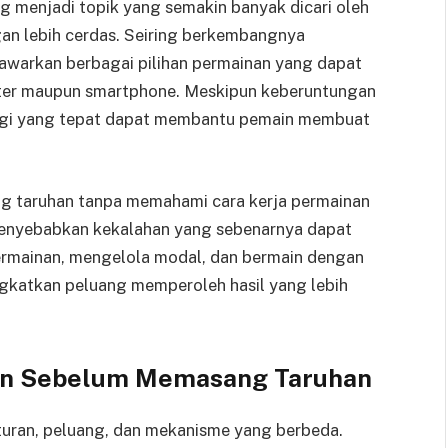
menjadi topik yang semakin banyak dicari oleh
an lebih cerdas. Seiring berkembangnya
nawarkan berbagai pilihan permainan yang dapat
uter maupun smartphone. Meskipun keberuntungan
ategi yang tepat dapat membantu pemain membuat
 taruhan tanpa memahami cara kerja permainan
i menyebabkan kekalahan yang sebenarnya dapat
permainan, mengelola modal, dan bermain dengan
ngkatkan peluang memperoleh hasil yang lebih
n Sebelum Memasang Taruhan
turan, peluang, dan mekanisme yang berbeda.