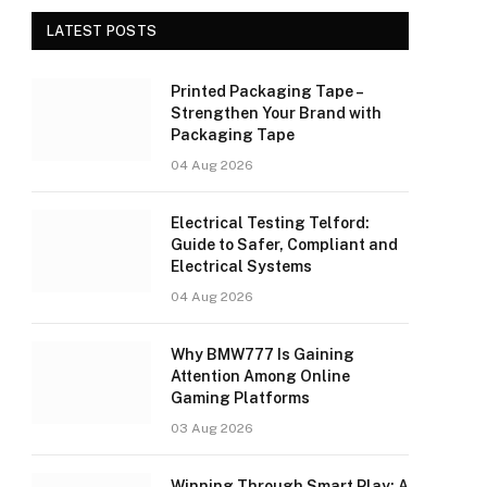
LATEST POSTS
Printed Packaging Tape –
Strengthen Your Brand with
Packaging Tape
04 Aug 2026
Electrical Testing Telford:
Guide to Safer, Compliant and
Electrical Systems
04 Aug 2026
Why BMW777 Is Gaining
Attention Among Online
Gaming Platforms
03 Aug 2026
Winning Through Smart Play: A