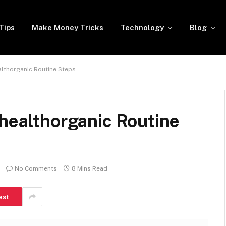
Tips
Make Money Tricks
Technology
Blog
ealthorganic Routine Steps
lhealthorganic Routine
No Comments
8 Mins Read
est