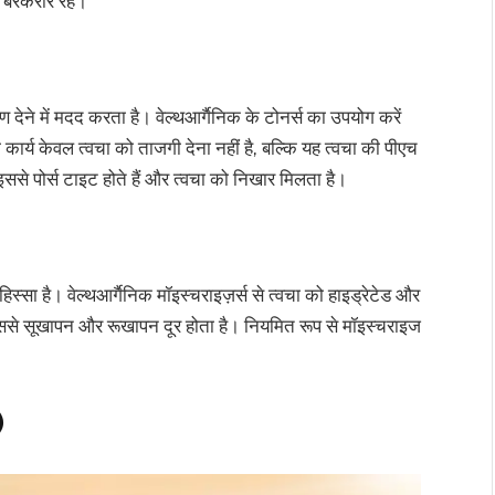
न बरकरार रहे।
ेने में मदद करता है। वेल्थआर्गैनिक के टोनर्स का उपयोग करें
कार्य केवल त्वचा को ताजगी देना नहीं है, बल्कि यह त्वचा की पीएच
ससे पोर्स टाइट होते हैं और त्वचा को निखार मिलता है।
िस्सा है। वेल्थआर्गैनिक मॉइस्चराइज़र्स से त्वचा को हाइड्रेटेड और
जिससे सूखापन और रूखापन दूर होता है। नियमित रूप से मॉइस्चराइज
)