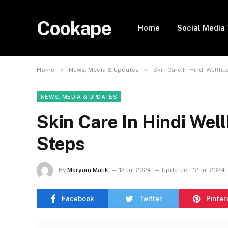
Cookape
Home
Social Media 
»
»
Home
News, Media & Updates
Skin Care In Hindi Wellh
NEWS, MEDIA & UPDATES
Skin Care In Hindi Wel
Steps
By
Maryam Malik
12 Jul 2024
Updated:
12 Jul 2024
Facebook
Twitter
Pinter