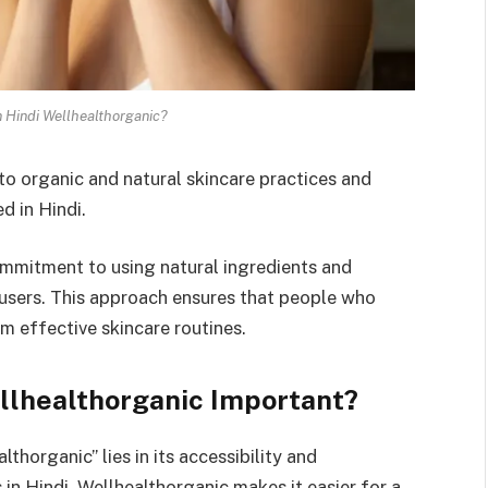
n Hindi Wellhealthorganic?
 to organic and natural skincare practices and
d in Hindi.
ommitment to using natural ingredients and
s users. This approach ensures that people who
om effective skincare routines.
ellhealthorganic Important?
thorganic” lies in its accessibility and
 in Hindi, Wellhealthorganic makes it easier for a