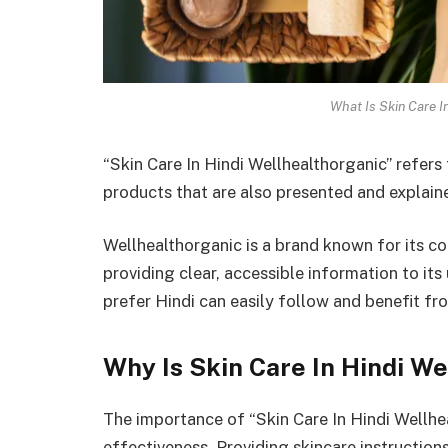
What Is Skin Care I
“Skin Care In Hindi Wellhealthorganic” refers
products that are also presented and explaine
Wellhealthorganic is a brand known for its c
providing clear, accessible information to it
prefer Hindi can easily follow and benefit fr
Why Is Skin Care In Hindi W
The importance of “Skin Care In Hindi Wellheal
effectiveness. Providing skincare instructions