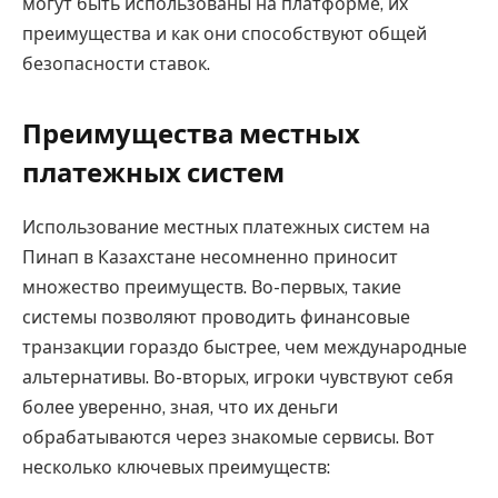
могут быть использованы на платформе, их
преимущества и как они способствуют общей
безопасности ставок.
Преимущества местных
платежных систем
Использование местных платежных систем на
Пинап в Казахстане несомненно приносит
множество преимуществ. Во-первых, такие
системы позволяют проводить финансовые
транзакции гораздо быстрее, чем международные
альтернативы. Во-вторых, игроки чувствуют себя
более уверенно, зная, что их деньги
обрабатываются через знакомые сервисы. Вот
несколько ключевых преимуществ: