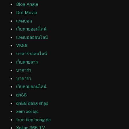
Blog Angle
Dot Movie
แทงบอล
เว็บหวยออนไลน์
แทงบอลออนไลน์
VK88
บาคาร่าออนไลน์
เว็บหวยลาว
บาคาร่า
บาคาร่า
เว็บหวยออนไลน์
qh88
qh88 đăng nhập
xem xôi lạc
trưc tiep bong da
Xoilac 365 TV