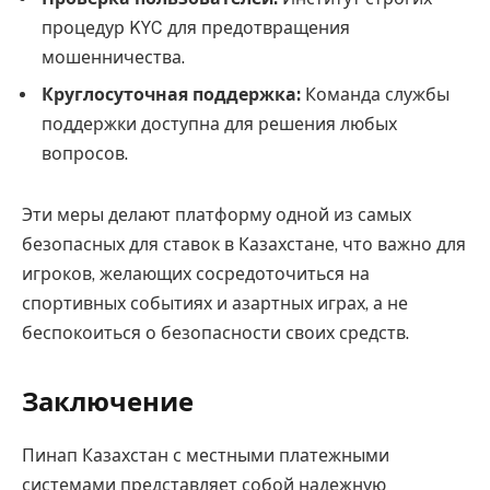
процедур KYC для предотвращения
мошенничества.
Круглосуточная поддержка:
Команда службы
поддержки доступна для решения любых
вопросов.
Эти меры делают платформу одной из самых
безопасных для ставок в Казахстане, что важно для
игроков, желающих сосредоточиться на
спортивных событиях и азартных играх, а не
беспокоиться о безопасности своих средств.
Заключение
Пинап Казахстан с местными платежными
системами представляет собой надежную