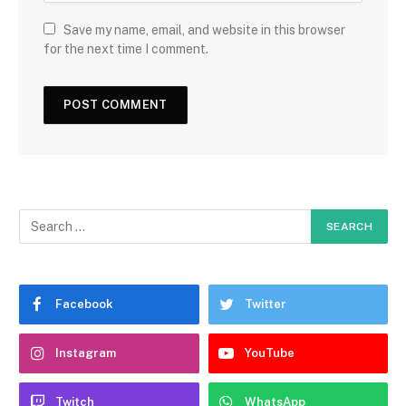
Save my name, email, and website in this browser
for the next time I comment.
Facebook
Twitter
Instagram
YouTube
Twitch
WhatsApp