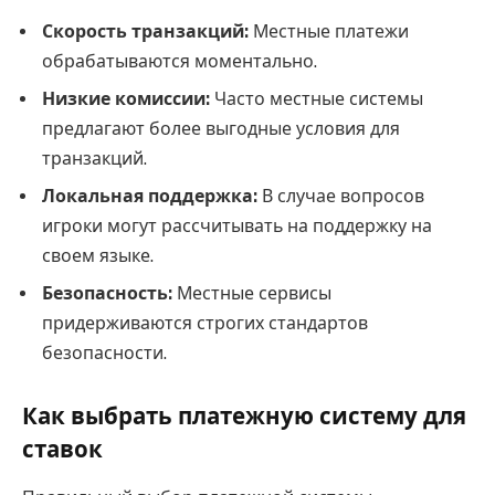
Скорость транзакций:
Местные платежи
обрабатываются моментально.
Низкие комиссии:
Часто местные системы
предлагают более выгодные условия для
транзакций.
Локальная поддержка:
В случае вопросов
игроки могут рассчитывать на поддержку на
своем языке.
Безопасность:
Местные сервисы
придерживаются строгих стандартов
безопасности.
Как выбрать платежную систему для
ставок