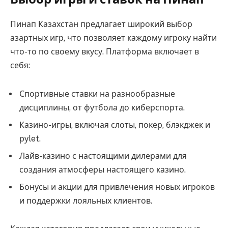
Пинап Казахстан предлагает широкий выбор
азартных игр, что позволяет каждому игроку найти
что-то по своему вкусу. Платформа включает в
себя:
Спортивные ставки на разнообразные
дисциплины, от футбола до киберспорта.
Казино-игры, включая слоты, покер, блэкджек и
руlet.
Лайв-казино с настоящими дилерами для
создания атмосферы настоящего казино.
Бонусы и акции для привлечения новых игроков
и поддержки лояльных клиентов.