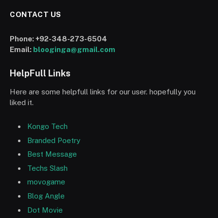
CONTACT US
Phone:
+92-348-273-6504
Email:
blooginga@gmail.com
HelpFull Links
Here are some helpfull links for our user. hopefully you
liked it.
Kongo Tech
Branded Poetry
Best Message
Techs Slash
movogame
Blog Angle
Dot Movie