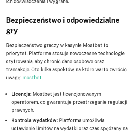
ich doświadczenia i wygrane.
Bezpieczeństwo i odpowiedzialne
gry
Bezpieczeństwo graczy w kasynie Mostbet to
priorytet. Platforma stosuje nowoczesne technologie
szyfrowania, aby chronić dane osobowe oraz
transakcje. Oto kilka aspektów, na które warto zwrócić
uwagę:
mostbet
Licencja:
Mostbet jest licencjonowanym
operatorem, co gwarantuje przestrzeganie regulacji
prawnych.
Kontrola wydatków:
Platforma umożliwia
ustawienie limitów na wydatki oraz czas spędzany na