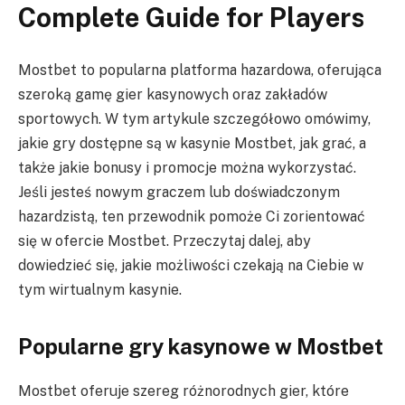
Complete Guide for Players
Mostbet to popularna platforma hazardowa, oferująca
szeroką gamę gier kasynowych oraz zakładów
sportowych. W tym artykule szczegółowo omówimy,
jakie gry dostępne są w kasynie Mostbet, jak grać, a
także jakie bonusy i promocje można wykorzystać.
Jeśli jesteś nowym graczem lub doświadczonym
hazardzistą, ten przewodnik pomoże Ci zorientować
się w ofercie Mostbet. Przeczytaj dalej, aby
dowiedzieć się, jakie możliwości czekają na Ciebie w
tym wirtualnym kasynie.
Popularne gry kasynowe w Mostbet
Mostbet oferuje szereg różnorodnych gier, które