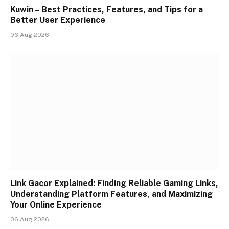
Kuwin – Best Practices, Features, and Tips for a
Better User Experience
06 Aug 2026
Link Gacor Explained: Finding Reliable Gaming Links,
Understanding Platform Features, and Maximizing
Your Online Experience
06 Aug 2026