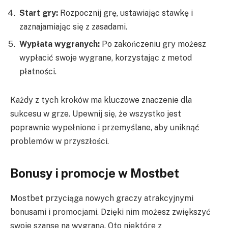
Start gry:
Rozpocznij grę, ustawiając stawkę i
zaznajamiając się z zasadami.
Wypłata wygranych:
Po zakończeniu gry możesz
wypłacić swoje wygrane, korzystając z metod
płatności.
Każdy z tych kroków ma kluczowe znaczenie dla
sukcesu w grze. Upewnij się, że wszystko jest
poprawnie wypełnione i przemyślane, aby uniknąć
problemów w przyszłości.
Bonusy i promocje w Mostbet
Mostbet przyciąga nowych graczy atrakcyjnymi
bonusami i promocjami. Dzięki nim możesz zwiększyć
swoje szanse na wygraną. Oto niektóre z