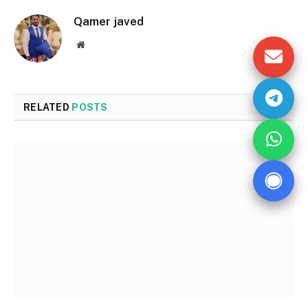
Qamer javed
Website
RELATED
POSTS