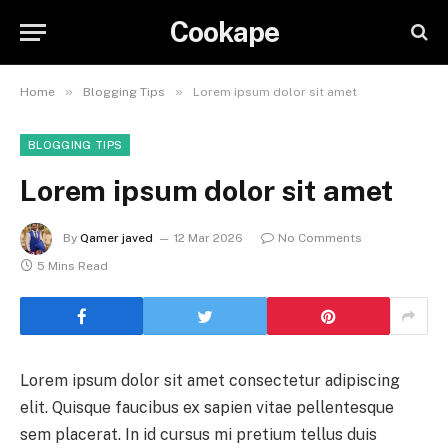
Cookape
»
»
Home
Blogging Tips
Lorem ipsum dolor sit amet
BLOGGING TIPS
Lorem ipsum dolor sit amet
By
Qamer javed
12 Mar 2026
No Comments
5 Mins Read
Lorem ipsum dolor sit amet consectetur adipiscing
elit. Quisque faucibus ex sapien vitae pellentesque
sem placerat. In id cursus mi pretium tellus duis