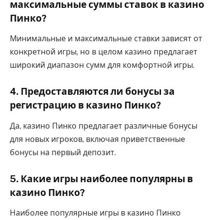
максимальные суммы ставок в казино
Пинко?
Минимальные и максимальные ставки зависят от
конкретной игры, но в целом казино предлагает
широкий диапазон сумм для комфортной игры.
4. Предоставляются ли бонусы за
регистрацию в казино Пинко?
Да, казино Пинко предлагает различные бонусы
для новых игроков, включая приветственные
бонусы на первый депозит.
5. Какие игры наиболее популярны в
казино Пинко?
Наиболее популярные игры в казино Пинко