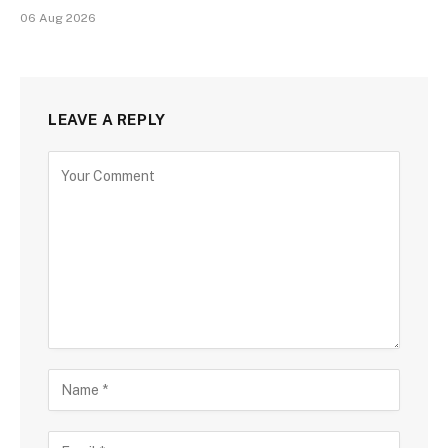
06 Aug 2026
LEAVE A REPLY