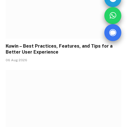
Kuwin – Best Practices, Features, and Tips for a
Better User Experience
06 Aug 2026