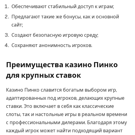
Обеспечивают стабильный доступ к играм;
Предлагают такие же бонусы, как и основной
сайт;
Создают безопасную игровую среду;
Сохраняют анонимность игроков.
Преимущества казино Пинко
для крупных ставок
Казино Пинко славится богатым выбором игр,
адаптированных под игроков, делающих крупные
ставки. Это включает в себя как классические
слоты, так и настольные игры в реальном времени
с профессиональными дилерами. Благодаря этому
каждый игрок может найти подходящий вариант