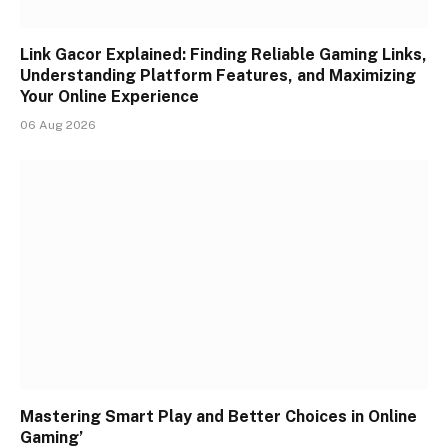
Link Gacor Explained: Finding Reliable Gaming Links,
Understanding Platform Features, and Maximizing
Your Online Experience
06 Aug 2026
Mastering Smart Play and Better Choices in Online
Gaming’