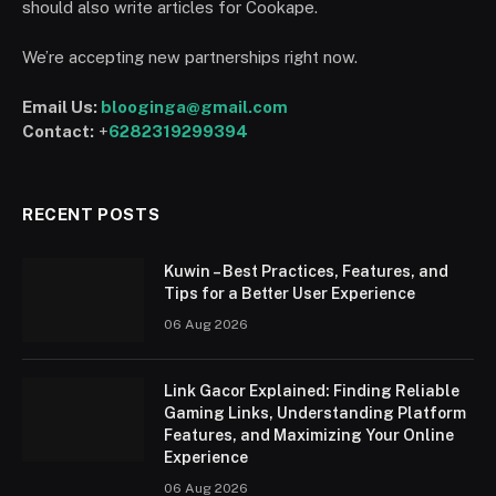
should also write articles for Cookape.
We’re accepting new partnerships right now.
Email Us:
blooginga@gmail.com
Contact:
+
6282319299394
RECENT POSTS
Kuwin – Best Practices, Features, and
Tips for a Better User Experience
06 Aug 2026
Link Gacor Explained: Finding Reliable
Gaming Links, Understanding Platform
Features, and Maximizing Your Online
Experience
06 Aug 2026