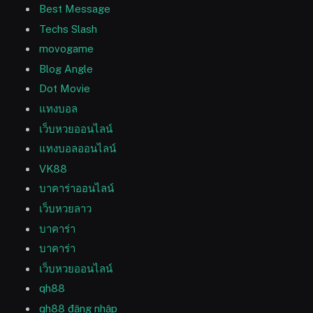
Best Message
Techs Slash
movogame
Blog Angle
Dot Movie
แทงบอล
เว็บหวยออนไลน์
แทงบอลออนไลน์
VK88
บาคาร่าออนไลน์
เว็บหวยลาว
บาคาร่า
บาคาร่า
เว็บหวยออนไลน์
qh88
qh88 đăng nhập