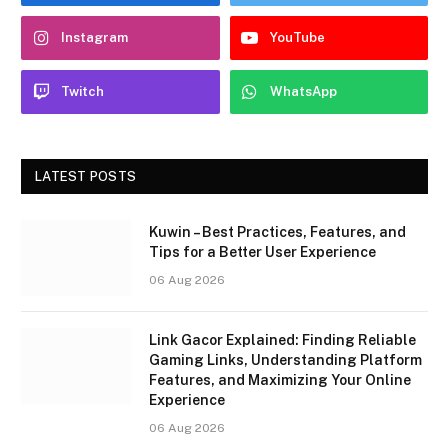
Instagram
YouTube
Twitch
WhatsApp
LATEST POSTS
Kuwin – Best Practices, Features, and
Tips for a Better User Experience
06 Aug 2026
Link Gacor Explained: Finding Reliable
Gaming Links, Understanding Platform
Features, and Maximizing Your Online
Experience
06 Aug 2026