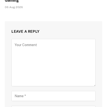
Gaming’
06 Aug 2026
LEAVE A REPLY