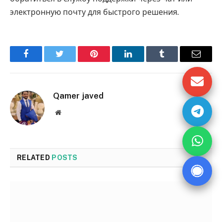
электронную почту для быстрого решения.
Facebook
Twitter
Pinterest
LinkedIn
Tumblr
Email
Qamer javed
Website
RELATED
POSTS