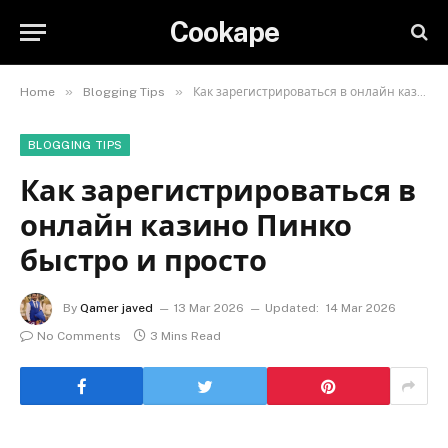
Cookape
»
»
Home
Blogging Tips
Как зарегистрироваться в онлайн казино Пинко быстро и просто
BLOGGING TIPS
Как зарегистрироваться в
онлайн казино Пинко
быстро и просто
By
Qamer javed
13 Mar 2026
Updated:
14 Mar 2026
No Comments
3 Mins Read