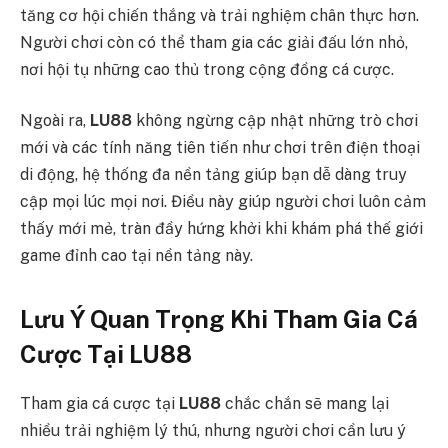
tăng cơ hội chiến thắng và trải nghiệm chân thực hơn.
Người chơi còn có thể tham gia các giải đấu lớn nhỏ,
nơi hội tụ những cao thủ trong cộng đồng cá cược.
Ngoài ra,
LU88
không ngừng cập nhật những trò chơi
mới và các tính năng tiên tiến như chơi trên điện thoại
di động, hệ thống đa nền tảng giúp bạn dễ dàng truy
cập mọi lúc mọi nơi. Điều này giúp người chơi luôn cảm
thấy mới mẻ, tràn đầy hứng khởi khi khám phá thế giới
game đỉnh cao tại nền tảng này.
Lưu Ý Quan Trọng Khi Tham Gia Cá
Cược Tại LU88
Tham gia cá cược tại
LU88
chắc chắn sẽ mang lại
nhiều trải nghiệm lý thú, nhưng người chơi cần lưu ý