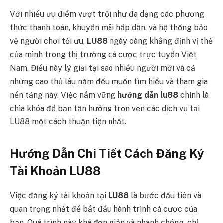
Với nhiều ưu điểm vượt trội như đa dạng các phương
thức thanh toán, khuyến mãi hấp dẫn, và hệ thống bảo
vệ người chơi tối ưu,
LU88
ngày càng khẳng định vị thế
của mình trong thị trường cá cược trực tuyến Việt
Nam. Điều này lý giải tại sao nhiều người mới và cả
những cao thủ lâu năm đều muốn tìm hiểu và tham gia
nền tảng này. Việc nắm vững
hướng dẫn lu88
chính là
chìa khóa để bạn tận hưởng trọn vẹn các dịch vụ tại
LU88 một cách thuận tiện nhất.
Hướng Dẫn Chi Tiết Cách Đăng Ký
Tài Khoản LU88
Việc đăng ký tài khoản tại
LU88
là bước đầu tiên và
quan trọng nhất để bắt đầu hành trình cá cược của
bạn. Quá trình này khá đơn giản và nhanh chóng, chỉ