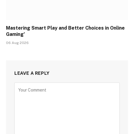
Mastering Smart Play and Better Choices in Online
Gaming’
06 Aug 2026
LEAVE A REPLY