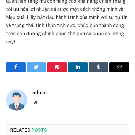
quen nền tảng mà còn nâng cao khả năng chiến thắng,
tối ưu hóa lợi nhuận cá cược một cách thông minh và
hiệu quả. Hãy bắt đầu hành trình của mình với sự tự tin
và trạng thái tinh thần tích cực, chúc bạn thành công
trên con đường chinh phục thế giới cá cược sôi động
này!
Facebook
Twitter
Pinterest
LinkedIn
Tumblr
Email
admin
Website
RELATED
POSTS