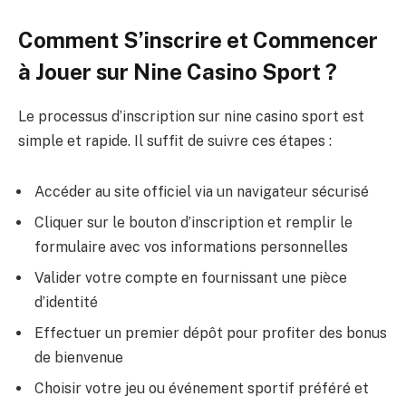
Comment S’inscrire et Commencer
à Jouer sur Nine Casino Sport ?
Le processus d’inscription sur nine casino sport est
simple et rapide. Il suffit de suivre ces étapes :
Accéder au site officiel via un navigateur sécurisé
Cliquer sur le bouton d’inscription et remplir le
formulaire avec vos informations personnelles
Valider votre compte en fournissant une pièce
d’identité
Effectuer un premier dépôt pour profiter des bonus
de bienvenue
Choisir votre jeu ou événement sportif préféré et