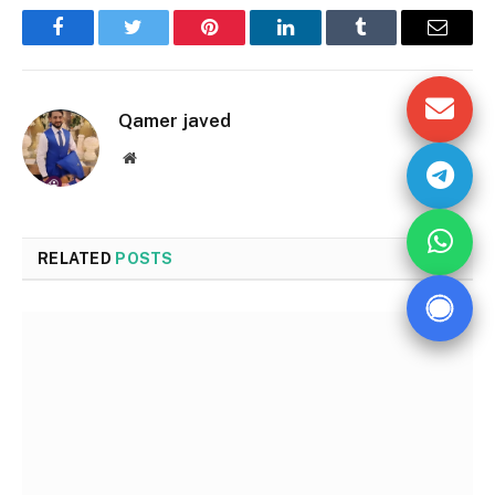
Facebook
Twitter
Pinterest
LinkedIn
Tumblr
Email
Qamer javed
Website
RELATED
POSTS