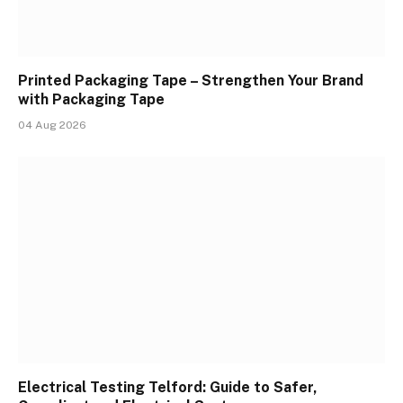
Printed Packaging Tape – Strengthen Your Brand
with Packaging Tape
04 Aug 2026
Electrical Testing Telford: Guide to Safer,