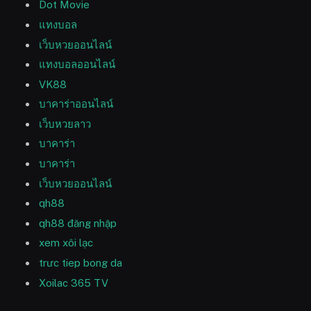
Dot Movie
แทงบอล
เว็บหวยออนไลน์
แทงบอลออนไลน์
VK88
บาคาร่าออนไลน์
เว็บหวยลาว
บาคาร่า
บาคาร่า
เว็บหวยออนไลน์
qh88
qh88 đăng nhập
xem xôi lạc
trưc tiep bong da
Xoilac 365 TV