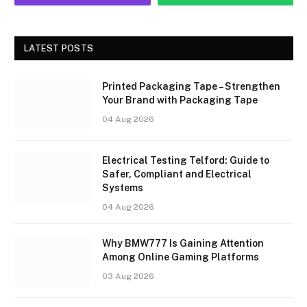
LATEST POSTS
Printed Packaging Tape – Strengthen
Your Brand with Packaging Tape
04 Aug 2026
Electrical Testing Telford: Guide to
Safer, Compliant and Electrical
Systems
04 Aug 2026
Why BMW777 Is Gaining Attention
Among Online Gaming Platforms
03 Aug 2026