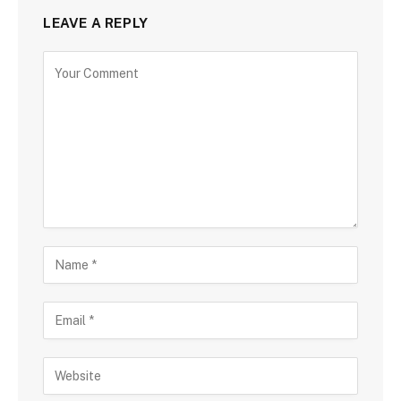
LEAVE A REPLY