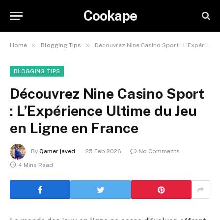
Cookape
»
»
Home
Blogging Tips
Découvrez Nine Casino Sport : L’Expérience Ultime du Jeu en Ligne en France
BLOGGING TIPS
Découvrez Nine Casino Sport
: L’Expérience Ultime du Jeu
en Ligne en France
By
Qamer javed
25 Feb 2026
No Comments
4 Mins Read