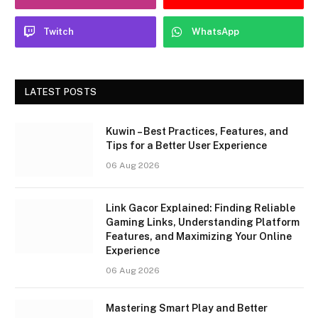
Twitch
WhatsApp
LATEST POSTS
Kuwin – Best Practices, Features, and
Tips for a Better User Experience
06 Aug 2026
Link Gacor Explained: Finding Reliable
Gaming Links, Understanding Platform
Features, and Maximizing Your Online
Experience
06 Aug 2026
Mastering Smart Play and Better