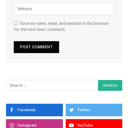
Save my name, email, and website in this browser
for the next time I comment.
Facebook
Twitter
Instagram
YouTube