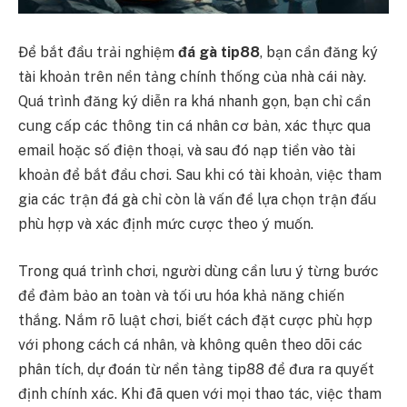
Để bắt đầu trải nghiệm
đá gà tip88
, bạn cần đăng ký
tài khoản trên nền tảng chính thống của nhà cái này.
Quá trình đăng ký diễn ra khá nhanh gọn, bạn chỉ cần
cung cấp các thông tin cá nhân cơ bản, xác thực qua
email hoặc số điện thoại, và sau đó nạp tiền vào tài
khoản để bắt đầu chơi. Sau khi có tài khoản, việc tham
gia các trận đá gà chỉ còn là vấn đề lựa chọn trận đấu
phù hợp và xác định mức cược theo ý muốn.
Trong quá trình chơi, người dùng cần lưu ý từng bước
để đảm bảo an toàn và tối ưu hóa khả năng chiến
thắng. Nắm rõ luật chơi, biết cách đặt cược phù hợp
với phong cách cá nhân, và không quên theo dõi các
phân tích, dự đoán từ nền tảng tip88 để đưa ra quyết
định chính xác. Khi đã quen với mọi thao tác, việc tham