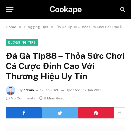
Cookape
»
»
Home
Blogging Tips
Đá Gà Tip88 – Thỏa Sức Chơi Cá Cược Đỉnh Cao Với Thương Hiệu Uy Tín
BLOGGING TIPS
Đá Gà Tip88 – Thỏa Sức Chơi
Cá Cược Đỉnh Cao Với
Thương Hiệu Uy Tín
By
admin
17 Jan 2026
Updated:
17 Jan 2026
No Comments
8 Mins Read