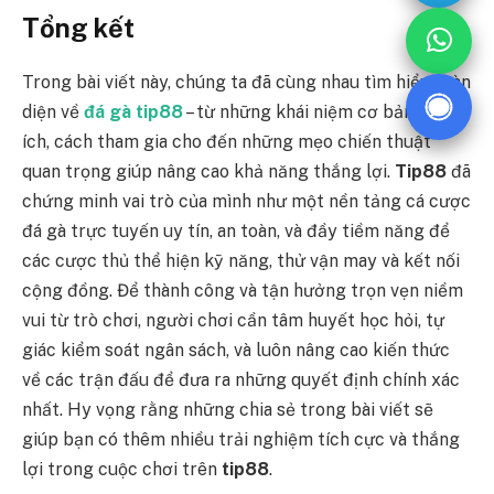
Tổng kết
Trong bài viết này, chúng ta đã cùng nhau tìm hiểu toàn
diện về
đá gà tip88
– từ những khái niệm cơ bản, lợi
ích, cách tham gia cho đến những mẹo chiến thuật
quan trọng giúp nâng cao khả năng thắng lợi.
Tip88
đã
chứng minh vai trò của mình như một nền tảng cá cược
đá gà trực tuyến uy tín, an toàn, và đầy tiềm năng để
các cược thủ thể hiện kỹ năng, thử vận may và kết nối
cộng đồng. Để thành công và tận hưởng trọn vẹn niềm
vui từ trò chơi, người chơi cần tâm huyết học hỏi, tự
giác kiểm soát ngân sách, và luôn nâng cao kiến thức
về các trận đấu để đưa ra những quyết định chính xác
nhất. Hy vọng rằng những chia sẻ trong bài viết sẽ
giúp bạn có thêm nhiều trải nghiệm tích cực và thắng
lợi trong cuộc chơi trên
tip88
.