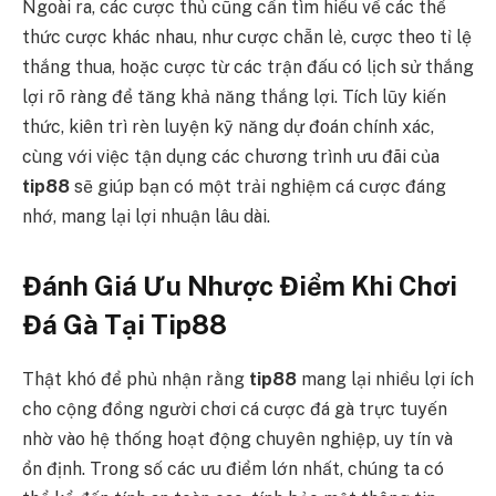
Ngoài ra, các cược thủ cũng cần tìm hiểu về các thể
thức cược khác nhau, như cược chẵn lẻ, cược theo tỉ lệ
thắng thua, hoặc cược từ các trận đấu có lịch sử thắng
lợi rõ ràng để tăng khả năng thắng lợi. Tích lũy kiến
thức, kiên trì rèn luyện kỹ năng dự đoán chính xác,
cùng với việc tận dụng các chương trình ưu đãi của
tip88
sẽ giúp bạn có một trải nghiệm cá cược đáng
nhớ, mang lại lợi nhuận lâu dài.
Đánh Giá Ưu Nhược Điểm Khi Chơi
Đá Gà Tại Tip88
Thật khó để phủ nhận rằng
tip88
mang lại nhiều lợi ích
cho cộng đồng người chơi cá cược đá gà trực tuyến
nhờ vào hệ thống hoạt động chuyên nghiệp, uy tín và
ổn định. Trong số các ưu điểm lớn nhất, chúng ta có