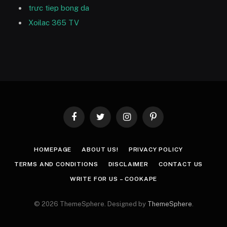
trưc tiep bong da
Xoilac 365 TV
Facebook
Twitter
Instagram
Pinterest
HOMEPAGE
ABOUT US!
PRIVACY POLICY
TERMS AND CONDITIONS
DISCLAIMER
CONTACT US
WRITE FOR US – COOKAPE
© 2026 ThemeSphere. Designed by
ThemeSphere
.