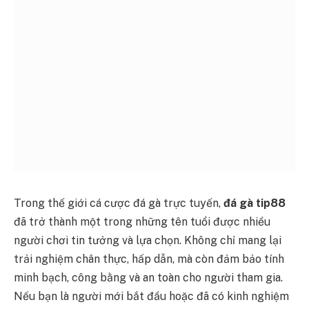
Trong thế giới cá cược đá gà trực tuyến,
đá gà tip88
đã trở thành một trong những tên tuổi được nhiều
người chơi tin tưởng và lựa chọn. Không chỉ mang lại
trải nghiệm chân thực, hấp dẫn, mà còn đảm bảo tính
minh bạch, công bằng và an toàn cho người tham gia.
Nếu bạn là người mới bắt đầu hoặc đã có kinh nghiệm