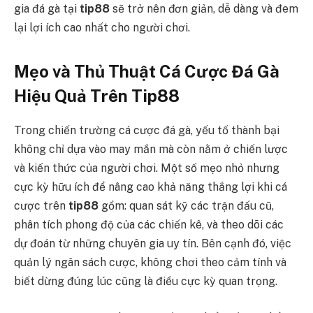
gia đá gà tại
tip88
sẽ trở nên đơn giản, dễ dàng và đem
lại lợi ích cao nhất cho người chơi.
Mẹo và Thủ Thuật Cá Cược Đá Gà
Hiệu Quả Trên Tip88
Trong chiến trường cá cược đá gà, yếu tố thành bại
không chỉ dựa vào may mắn mà còn nằm ở chiến lược
và kiến thức của người chơi. Một số mẹo nhỏ nhưng
cực kỳ hữu ích để nâng cao khả năng thắng lợi khi cá
cược trên
tip88
gồm: quan sát kỹ các trận đấu cũ,
phân tích phong độ của các chiến kê, và theo dõi các
dự đoán từ những chuyên gia uy tín. Bên cạnh đó, việc
quản lý ngân sách cược, không chơi theo cảm tính và
biết dừng đúng lúc cũng là điều cực kỳ quan trọng.