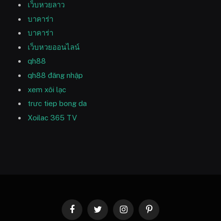
เว็บหวยลาว
บาคาร่า
บาคาร่า
เว็บหวยออนไลน์
qh88
qh88 đăng nhập
xem xôi lạc
trưc tiep bong da
Xoilac 365 TV
Facebook
Twitter
Instagram
Pinterest