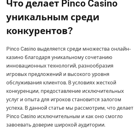
Что делает Pinco Casino
уникальным среди
конкурентов?
Pinco Casino выделяется среди множества онлайн-
казино благодаря уникальному сочетанию
инновационных технологий, разнообразия
игровых предложений и высокого уровня
обслуживания клиентов. В условиях жесткой
конкуренции, предоставление исключительных
услуг и опыта для игроков становится залогом
успеха. В данной статье мы рассмотрим, что делает
Pinco Casino исключительным и как оно смогло
завоевать доверие широкой аудитории.