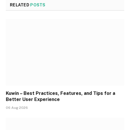
RELATED
POSTS
Kuwin – Best Practices, Features, and Tips for a
Better User Experience
06 Aug 2026