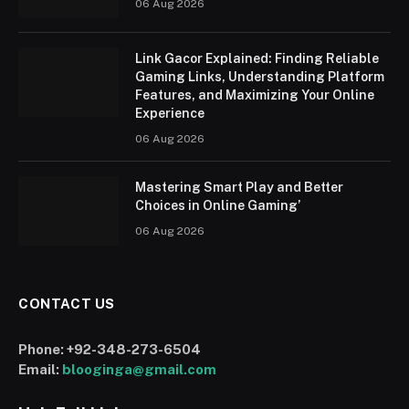
06 Aug 2026
Link Gacor Explained: Finding Reliable
Gaming Links, Understanding Platform
Features, and Maximizing Your Online
Experience
06 Aug 2026
Mastering Smart Play and Better
Choices in Online Gaming’
06 Aug 2026
CONTACT US
Phone:
+92-348-273-6504
Email:
blooginga@gmail.com