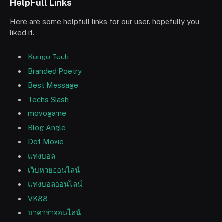
HelpFull Links
Here are some helpfull links for our user. hopefully you
liked it.
Kongo Tech
Branded Poetry
Best Message
Techs Slash
movogame
Blog Angle
Dot Movie
แทงบอล
เว็บหวยออนไลน์
แทงบอลออนไลน์
VK88
บาคาร่าออนไลน์