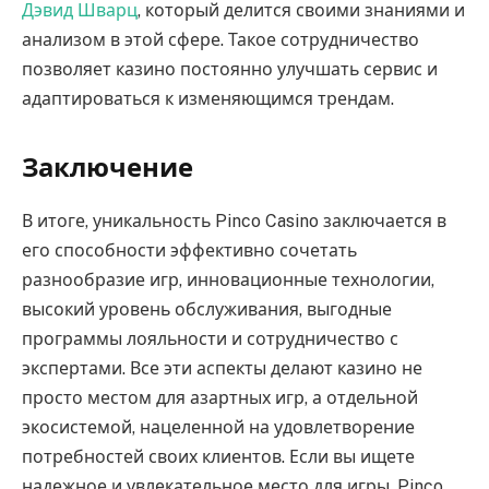
Дэвид Шварц
, который делится своими знаниями и
анализом в этой сфере. Такое сотрудничество
позволяет казино постоянно улучшать сервис и
адаптироваться к изменяющимся трендам.
Заключение
В итоге, уникальность Pinco Casino заключается в
его способности эффективно сочетать
разнообразие игр, инновационные технологии,
высокий уровень обслуживания, выгодные
программы лояльности и сотрудничество с
экспертами. Все эти аспекты делают казино не
просто местом для азартных игр, а отдельной
экосистемой, нацеленной на удовлетворение
потребностей своих клиентов. Если вы ищете
надежное и увлекательное место для игры, Pinco