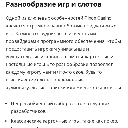
Разнообразие игр и слотов
Одной из ключевых особенностей Pinco Casino
является огромное разнообразие предлагаемых
игр. Казино сотрудничает с известными
провайдерами программного обеспечения, чтобы
предоставить игрокам уникальные и
увлекательные игровые автоматы, карточные и
настольные игры. Это разнообразие позволяет
каждому игроку найти что-то свое, будь то
классические слоты, современные
аудиовизуальные новинки или живые казино-игры.
Непревзойденный выбор слотов от лучших
разработчиков.
Классические карточные игры, такие как покер,