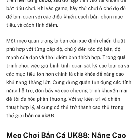
trên nền tảng
uk88
, sau đó nạp tiền vào tài khoản để
bắt đầu chơi. Khi vào game, hãy thử chơi ở chế độ dễ
để làm quen với các điều khiển, cách bắn, chọn mục
tiêu, và cách tính điểm.
Một mẹo quan trọng là bạn cần xác định chiến thuật
phù hợp với từng cấp độ, chú ý đến tốc độ bắn, độ
mạnh của đạn và thời điểm bắn thích hợp. Trong quá
trình chơi, việc giữ bình tĩnh, quan sát kỹ các loại cá và
các mục tiêu lớn hơn chính là chìa khóa để nâng cao
khả năng thắng lớn. Cũng đừng quên tận dụng các tính
năng hỗ trợ, đòn bẩy và các chương trình khuyến mãi
để tối đa hóa phần thưởng. Với sự kiên trì và chiến
thuật hợp lý, ai cũng có thể trở thành cao thủ trong
thế giới
bắn cá uk88
.
Mẹo Chơi Bắn Cá UK88: Nâng Cao