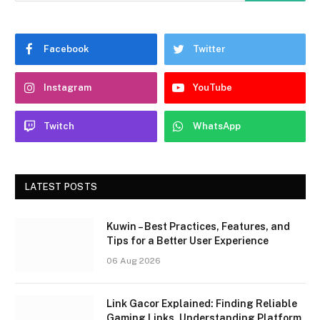
Facebook
Twitter
Instagram
YouTube
Twitch
WhatsApp
LATEST POSTS
Kuwin – Best Practices, Features, and
Tips for a Better User Experience
06 Aug 2026
Link Gacor Explained: Finding Reliable
Gaming Links, Understanding Platform