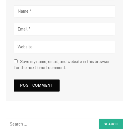
Save my name, email, and website in this browser
for the next time I comment.