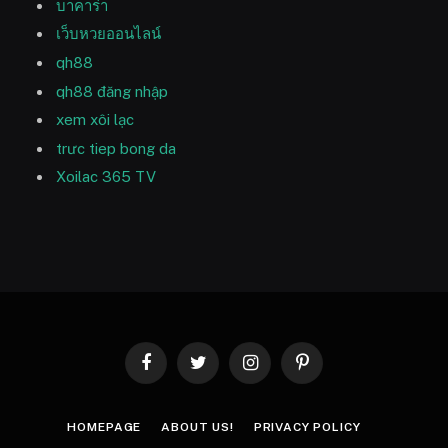
บาคาร่า
เว็บหวยออนไลน์
qh88
qh88 đăng nhập
xem xôi lạc
trưc tiep bong da
Xoilac 365 TV
Facebook
Twitter
Instagram
Pinterest
HOMEPAGE
ABOUT US!
PRIVACY POLICY