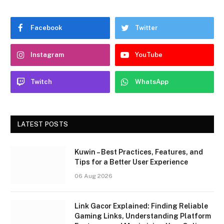
Facebook
Twitter
Instagram
YouTube
Twitch
WhatsApp
LATEST POSTS
Kuwin – Best Practices, Features, and
Tips for a Better User Experience
06 Aug 2026
Link Gacor Explained: Finding Reliable
Gaming Links, Understanding Platform