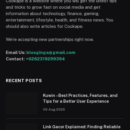
Cookape is a website where you will get the latest tips
and tricks to grow fast on social media and get
information about technology, finance, gaming,
entertainment, lifestyle, health, and fitness news. You
should also write articles for Cookape.
We’re accepting new partnerships right now.
Email Us:
blooginga@gmail.com
Contact:
+
6282319299394
RECENT POSTS
Kuwin – Best Practices, Features, and
Tips for a Better User Experience
06 Aug 2026
Link Gacor Explained: Finding Reliable