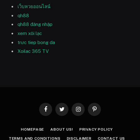
เว็บหวยออนไลน์
qh88
qh88 đăng nhập
xem xôi lạc
trưc tiep bong da
Xoilac 365 TV
Facebook
Twitter
Instagram
Pinterest
HOMEPAGE
ABOUT US!
PRIVACY POLICY
TERMS AND CONDITIONS
DISCLAIMER
CONTACT US